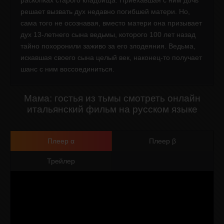
раскопках старого кладбища. Приехавшая с ним дочь
решает вызвать дух недавно погибшей матери. Но,
сама того не осознавая, вместо матери она призывает
дух 13-летнего сына ведьмы, которого 100 лет назад
тайно похоронили заживо за его злодеяния. Ведьма,
искавшая своего сына целый век, наконец-то получает
шанс с ним воссоединиться.
Мама: гостья из тьмы смотреть онлайн
итальянский фильм на русском языке
Плеер α
Плеер β
Трейлер