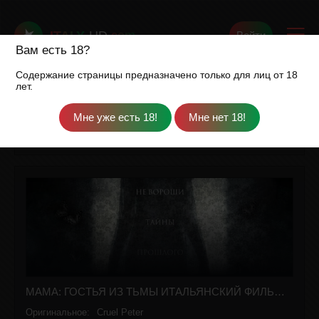
ITALY
-HD
.com
Войти
Вам есть 18?
Содержание страницы предназначено только для лиц от 18
лет.
Italy-HD.com
»
Фильмы
» Мама: гостья из тьмы русская озвучка полностью смотреть онлайн
МАМА: ГОСТЬЯ ИЗ ТЬМЫ ИТАЛЬЯНСКИЙ ФИЛЬМ НА РУССКОМ ЯЗЫКЕ В ХОРОШЕМ КАЧЕСТВЕ
Оригинальное:
Cruel Peter