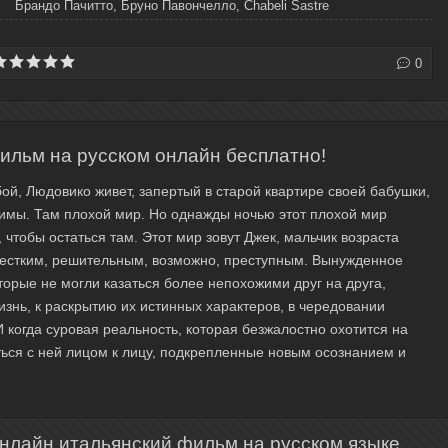
Брандо Пачитто, Бруно Павончелло, Chabeli Sastre
0
ильм на русском онлайн бесплатно!
ой, Людовико живет, запертый в старой квартире своей бабушки,
жимы. Там плохой мир. Но однажды ночью этот плохой мир
, чтобы остаться там. Этот мир зовут Джек, мальчик возраста
жестким, решительным, возможно, преступным. Вынужденное
торые не могли казаться более непохожими друг на друга,
знь, к раскрытию их истинных характеров, в чередовании
И когда суровая реальность, которая безжалостно охотится на
уться с ней лицом к лицу, подкрепленные новым осознанием и
нлайн итальянский фильм на русском языке