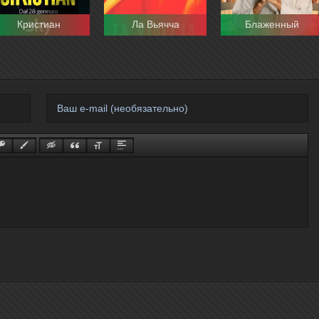
Кристиан
Ла Вьячча
Блаженный