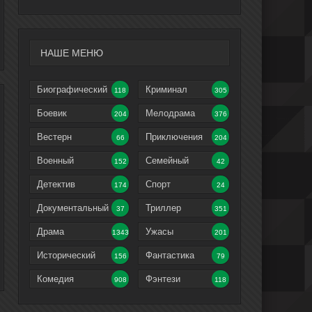
НАШЕ МЕНЮ
Биографический
Криминал
118
305
Боевик
Мелодрама
204
376
Вестерн
Приключения
66
204
Военный
Семейный
152
42
Детектив
Спорт
174
24
Документальный
Триллер
37
351
Драма
Ужасы
1343
201
Исторический
Фантастика
156
79
Комедия
Фэнтези
908
118