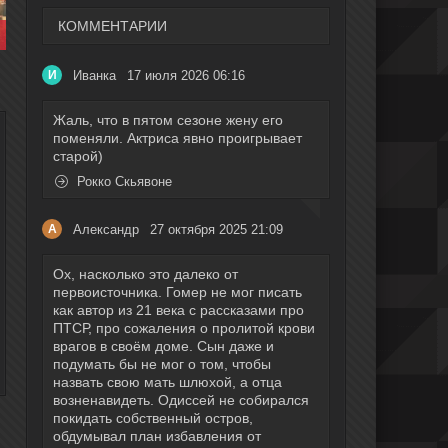
КОММЕНТАРИИ
Иванка
17 июля 2026 06:16
И
Жаль, что в пятом сезоне жену его
поменяли. Актриса явно проигрывает
старой)
Рокко Скьявоне
Александр
27 октября 2025 21:09
А
Ох, насколько это далеко от
первоисточника. Гомер не мог писать
как автор из 21 века с рассказами про
ПТСР, про сожаления о пролитой крови
врагов в своём доме. Сын даже и
подумать бы не мог о том, чтобы
назвать свою мать шлюхой, а отца
возненавидеть. Одиссей не собирался
покидать собственный остров,
обдумывал план избавления от