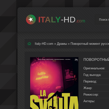
ITALY
-HD
.com
Italy-HD.com
»
Драмы
» Поворотный момент русск
Оригинальное:
Год выхода:
Перевод:
Жанр:
Режиссер:
Актеры: