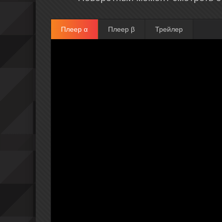
Плеер α
Плеер β
Трейлер