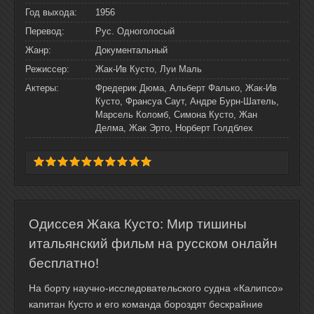
Год выхода:
1956
Перевод:
Рус. Одноголосый
Жанр:
Документальный
Режиссер:
Жак-Ив Кусто, Луи Маль
Актеры:
Фредерик Дюма, Альберт Фалько, Жак-Ив
Кусто, Франсуа Саут, Андре Бурн-Шатель,
Марсель Коломб, Симона Кусто, Жан
Делма, Жак Эрто, Норберт Голдблех
Одиссея Жака Кусто: Мир тишины
итальянский фильм на русском онлайн
бесплатно!
На борту научно-исследовательского судна «Калипсо»
капитан Кусто и его команда бороздят бескрайние