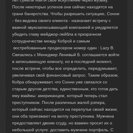
лет сумели найти свое искупление через музыку.
После некоторых успехов они сейчас находятся на
грани банкротства. Чтобы разрешить ситуацию, Сонни
- без ведома своего клиента - назначает встречу с
важной звукозаписывающей компанией и умудряется
убедить главу мейджор-лейбла в призрачном
сотрудничестве между Коброй и самым
востребованным продюсером номер один : Lazy B.
Связались с Менеджер Ленивый Б. соглашается войти
в записывающую комнату, но в последний момент,
после встречи, чтобы все определить, передумывает,
увеличивая свой финансовый запрос. Таким образом,
Кобра обнаруживает, что Сонни уже связался со
старым другом детства, единственным, кто готов дать
ему взаймы: американцем, который теперь стал
преступником. После различных жалоб рэпера,
который сейчас находится на перепутье своей жизни,
они оба приезжают на виллу преступника. Мужчина
предоставляет двоим ссуду, но взамен просит их о
небольшой услуге: доставить мужчине портфель. С